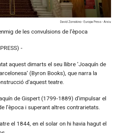
David Zorrakino - Europa Press - Arxiu
enmig de les convulsions de l'època
PRESS) -
tat aquest dimarts el seu llibre 'Joaquín de
barcelonesa' (Byron Books), que narra la
onstrucció d'aquest teatre.
oaquín de Gispert (1799-1889) d'impulsar el
 l'època i superant altres contrarietats.
tre el 1844, en el solar on hi havia hagut el
os.