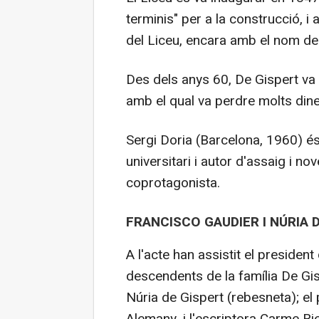
terminis" per a la construcció, i
del Liceu, encara amb el nom de
Des dels anys 60, De Gispert va d
amb el qual va perdre molts diner
Sergi Doria (Barcelona, 1960) és
universitari i autor d'assaig i n
coprotagonista.
FRANCISCO GAUDIER I NÚRIA 
A l'acte han assistit el presiden
descendents de la família De Gis
Núria de Gispert (rebesneta); el 
Alemany, i l'escriptora Carme Rie