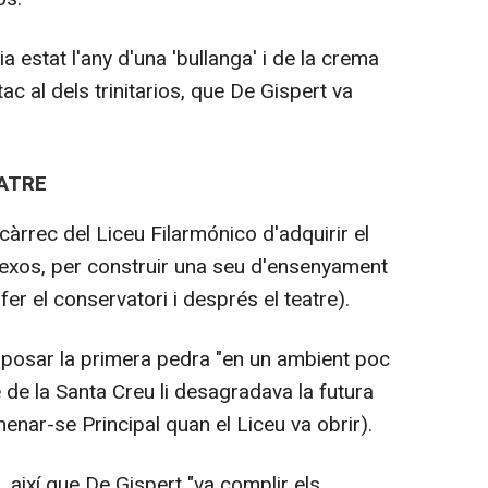
 estat l'any d'una 'bullanga' i de la crema
tac al dels trinitarios, que De Gispert va
ATRE
càrrec del Liceu Filarmónico d'adquirir el
nnexos, per construir una seu d'ensenyament
fer el conservatori i després el teatre).
 posar la primera pedra "en un ambient poc
 de la Santa Creu li desagradava la futura
nar-se Principal quan el Liceu va obrir).
 així que De Gispert "va complir els