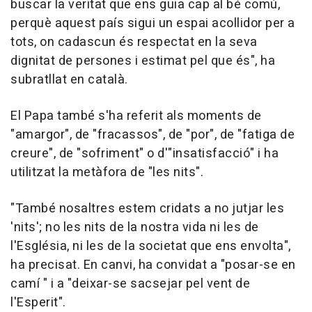
buscar la veritat que ens guia cap al bé comú,
perquè aquest país sigui un espai acollidor per a
tots, on cadascun és respectat en la seva
dignitat de persones i estimat pel que és", ha
subratllat en català.
El Papa també s'ha referit als moments de
"amargor", de "fracassos", de "por", de "fatiga de
creure", de "sofriment" o d'"insatisfacció" i ha
utilitzat la metàfora de "les nits".
"També nosaltres estem cridats a no jutjar les
'nits'; no les nits de la nostra vida ni les de
l'Església, ni les de la societat que ens envolta",
ha precisat. En canvi, ha convidat a "posar-se en
camí " i a "deixar-se sacsejar pel vent de
l'Esperit".