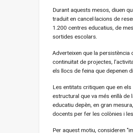
Durant aquests mesos, diuen que 
traduït en cancel·lacions de rese
1.200 centres educatius, de mes
sortides escolars.
Adverteixen que la persistència
continuïtat de projectes, l'activi
els llocs de feina que depenen d
Les entitats critiquen que en el
estructural que va més enllà de l
educatiu depèn, en gran mesura,
docents per fer les colònies i le
Per aquest motiu, consideren "im