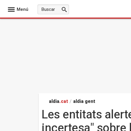
Menú
aldia
.cat
/
aldia gent
Les entitats alert
incertesa" sobre 