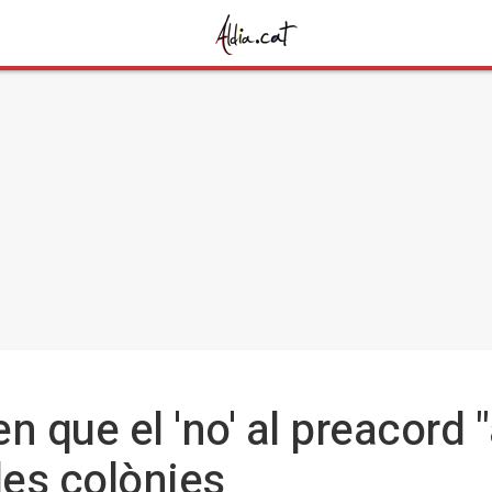
en que el 'no' al preacord "
les colònies