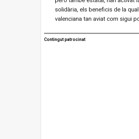
però també estatal, han activat
solidària, els beneficis de la qua
valenciana tan aviat com sigui po
Contingut patrocinat