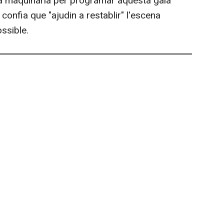
 la maquinària per programar aquesta gala
l confia que "ajudin a restablir" l'escena
ssible.