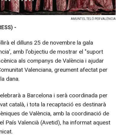
AMUNT EL TELÓ PER VALÈNCIA
ESS) -
llirà el dilluns 25 de novembre la gala
ncia', amb l'objectiu de mostrar el "suport
scènica als companys de València i ajudar
omunitat Valenciana, greument afectat per
la dana.
 celebrarà a Barcelona i serà coordinada per
ivat català, i tota la recaptació es destinarà
cèniques de València, amb la coordinació de
el País Valencià (Avetid), ha informat aquest
nicat.