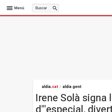
Menú
aldia
.cat
/
aldia gent
Irene Solà signa l
d'"especial, divert