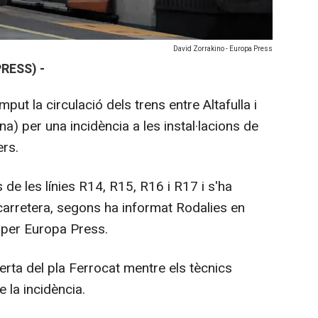
David Zorrakino - Europa Press
RESS) -
put la circulació dels trens entre Altafulla i
a) per una incidència a les instal·lacions de
ers.
s de les línies R14, R15, R16 i R17 i s'ha
r carretera, segons ha informat Rodalies en
 per Europa Press.
alerta del pla Ferrocat mentre els tècnics
e la incidència.