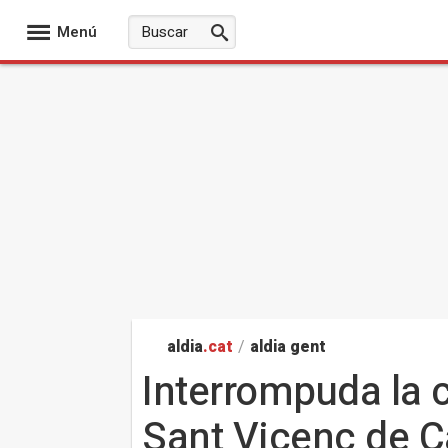
Menú
aldia
.cat
/
aldia gent
Interrompuda la c
Sant Vicenç de C