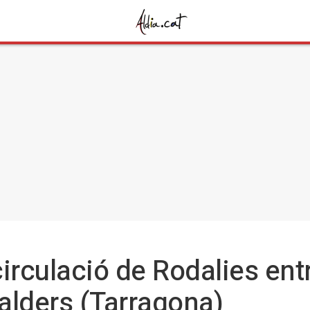
irculació de Rodalies entre
alders (Tarragona)