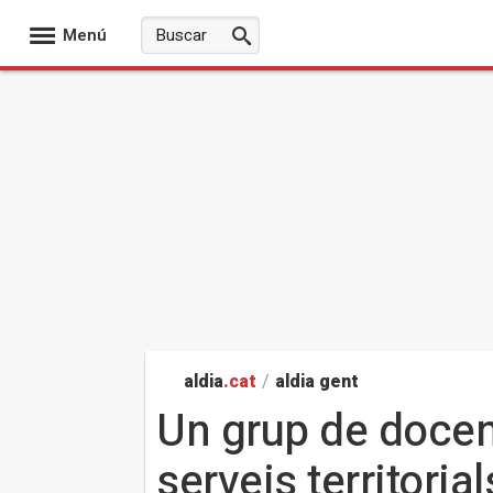
Menú
aldia
.cat
/
aldia gent
Un grup de docen
serveis territoria