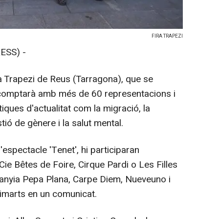
FIRA TRAPEZI
ESS) -
a Trapezi de Reus (Tarragona), que se
, comptarà amb més de 60 representacions i
ques d'actualitat com la migració, la
stió de gènere i la salut mental.
'espectacle 'Tenet', hi participaran
e Bêtes de Foire, Cirque Pardi o Les Filles
anyia Pepa Plana, Carpe Diem, Nueveuno i
imarts en un comunicat.