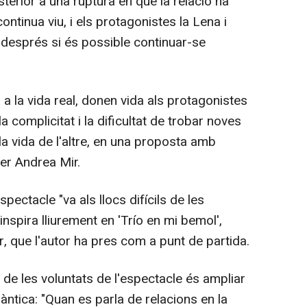
sterior a una ruptura en què la relació ha
ontinua viu, i els protagonistes la Lena i
y després si és possible continuar-se
a a la vida real, donen vida als protagonistes
a complicitat i la dificultat de trobar noves
a vida de l'altre, en una proposta amb
er Andrea Mir.
ectacle "va als llocs difícils de les
nspira lliurement en 'Trío en mi bemol',
r, que l'autor ha pres com a punt de partida.
 de les voluntats de l'espectacle és ampliar
màntica: "Quan es parla de relacions en la