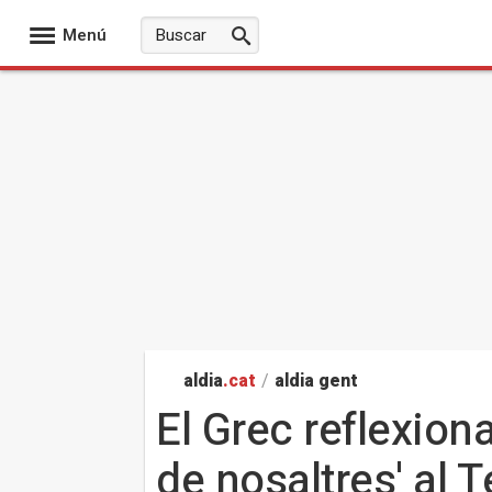
Menú
aldia
.cat
/
aldia gent
El Grec reflexion
de nosaltres' al 