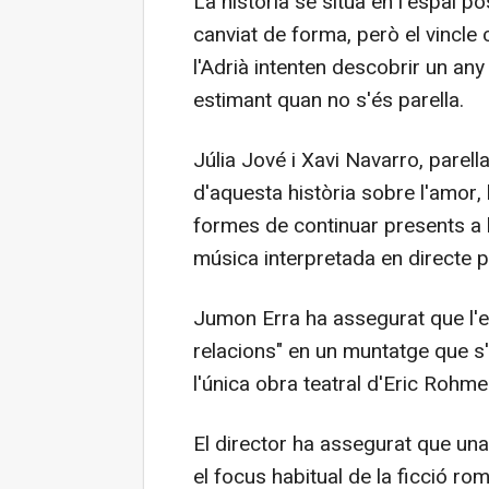
La història se situa en l'espai po
canviat de forma, però el vincle c
l'Adrià intenten descobrir un an
estimant quan no s'és parella.
Júlia Jové i Xavi Navarro, parell
d'aquesta història sobre l'amor, l
formes de continuar presents a l
música interpretada en directe p
Jumon Erra ha assegurat que l'esp
relacions" en un muntatge que s'i
l'única obra teatral d'Eric Rohme
El director ha assegurat que una
el focus habitual de la ficció ro