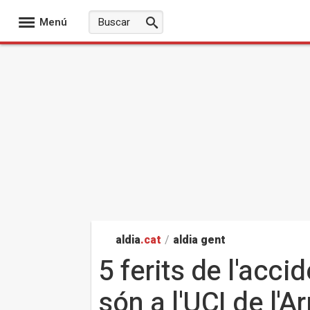
Menú
aldia
.cat
/
aldia gent
5 ferits de l'acci
són a l'UCI de l'