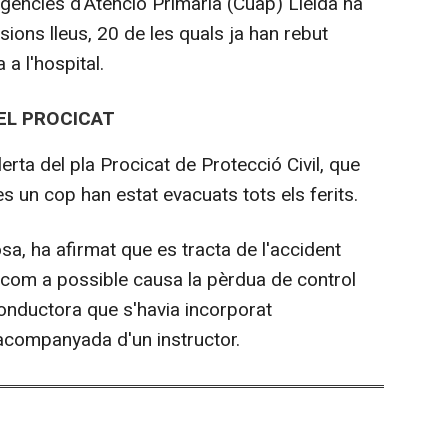
rgències d'Atenció Primària (Cuap) Lleida ha
ons lleus, 20 de les quals ja han rebut
a a l'hospital.
 EL PROCICAT
alerta del pla Procicat de Protecció Civil, que
s un cop han estat evacuats tots els ferits.
osa, ha afirmat que es tracta de l'accident
t com a possible causa la pèrdua de control
conductora que s'havia incorporat
acompanyada d'un instructor.