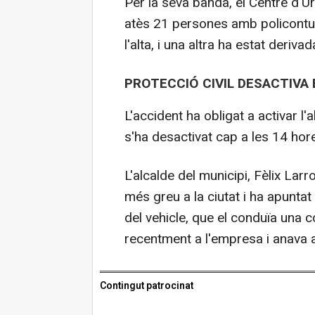
Per la seva banda, el Centre d'U
atès 21 persones amb policontusi
l'alta, i una altra ha estat derivad
PROTECCIÓ CIVIL DESACTIVA
L'accident ha obligat a activar l'
s'ha desactivat cap a les 14 hore
L'alcalde del municipi, Fèlix Larr
més greu a la ciutat i ha apunta
del vehicle, que el conduïa una 
recentment a l'empresa i anava 
Contingut patrocinat