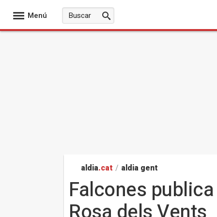
Menú
aldia
.cat
/
aldia gent
Falcones publica '
Rosa dels Vents