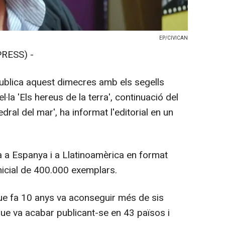
EP/CIVICAN
RESS) -
publica aquest dimecres amb els segells
l·la 'Els hereus de la terra', continuació del
edral del mar', ha informat l'editorial en un
ca a Espanya i a Llatinoamèrica en format
inicial de 400.000 exemplars.
 que fa 10 anys va aconseguir més de sis
 que va acabar publicant-se en 43 països i