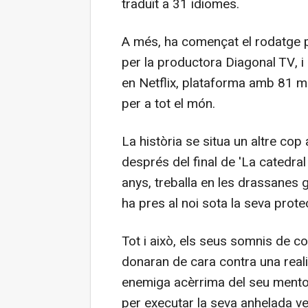
traduït a 31 idiomes.
A més, ha començat el rodatge p
per la productora Diagonal TV, i
en Netflix, plataforma amb 81 mi
per a tot el món.
La història se situa un altre cop
després del final de 'La catedral
anys, treballa en les drassanes g
ha pres al noi sota la seva prote
Tot i això, els seus somnis de co
donaran de cara contra una realit
enemiga acèrrima del seu mentor,
per executar la seva anhelada v