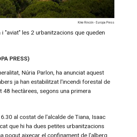
Kike Rincón - Europa Press
 i "aviat" les 2 urbanitzacions que queden
OPA PRESS)
neralitat, Núria Parlon, ha anunciat aquest
ers ja han estabilitzat l'incendi forestal de
t 48 hectàrees, segons una primera
6.30 al costat de l'alcalde de Tiana, Isaac
licat que hi ha dues petites urbanitzacions
ha pogut aixecar el confinament de l'alberg