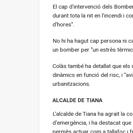
El cap d'intervenció dels Bomber
durant tota la nit en l'incendi i c
d'hores".
No hi ha hagut cap persona ni cap
un bomber per "un estrès tèrmic"
Colàs també ha detallat que els
dinàmics en funció del risc, i "a
urbanitzacions.
ALCALDE DE TIANA
L'alcalde de Tiana ha agraït la c
d'emergència, i ha destacat que 
permès actuar com a tallafoc i f