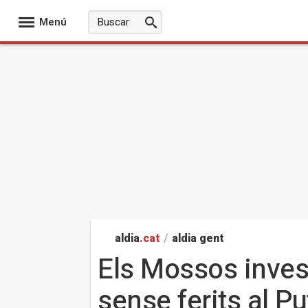
Menú
aldia
.cat
/
aldia gent
Els Mossos inves
sense ferits al Pu