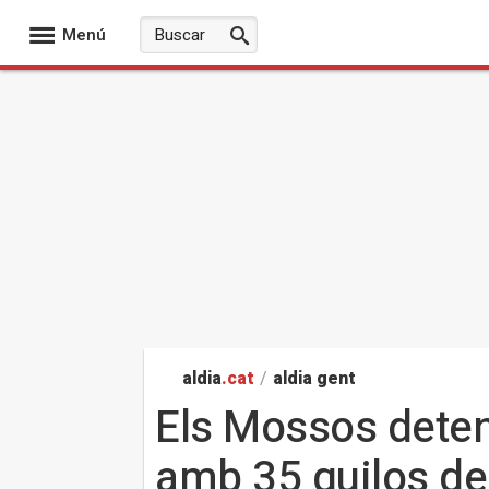
Menú
aldia
.cat
/
aldia gent
Els Mossos deten
amb 35 quilos de