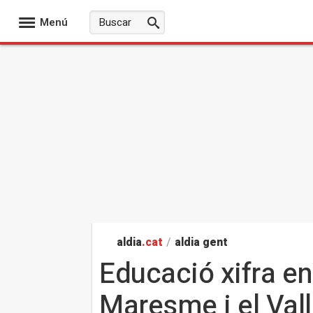
Menú
aldia
.cat
/
aldia gent
Educació xifra en
Maresme i el Vall