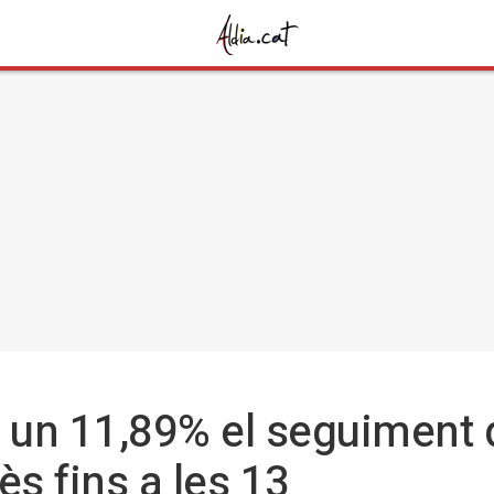
 un 11,89% el seguiment d
ès fins a les 13