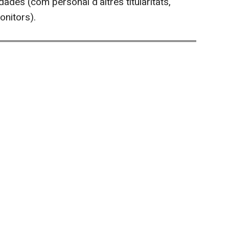
dades (com personal d'altres titularitats,
onitors).