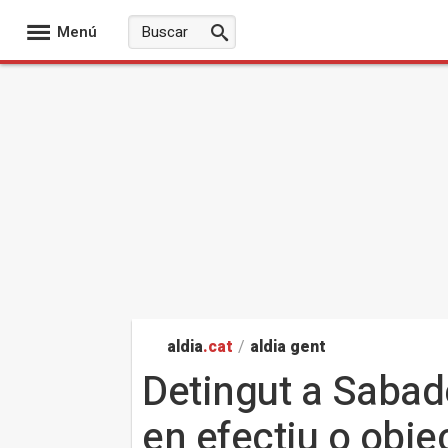
Menú
aldia
.cat
/
aldia gent
Detingut a Sabade
en efectiu o obje