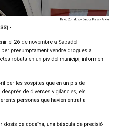
David Zorrakino - Europa Press - Arxiu
SS) -
nir el 26 de novembre a Sabadell
s per presumptament vendre drogues a
ectes robats en un pis del municipi, informen
.
bril per les sospites que en un pis de
 després de diverses vigilàncies, els
ferents persones que havien entrat a
bar dosis de cocaïna, una bàscula de precisió