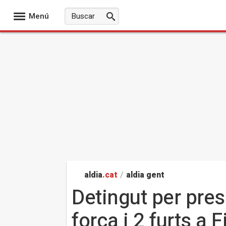
Menú
aldia
.cat
/
aldia gent
Detingut per pre
força i 2 furts a 