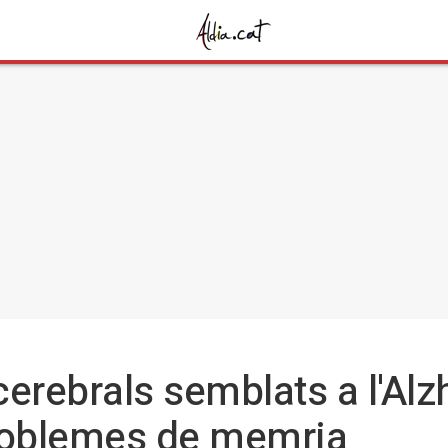
cerebrals semblats a l'Al
roblemes de memria