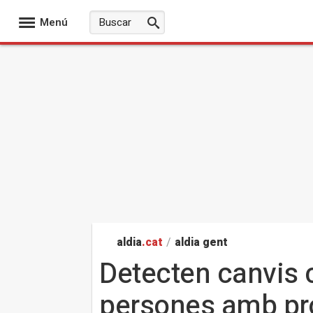
Menú
aldia
.cat
/
aldia gent
Detecten canvis 
persones amb p