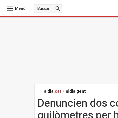
Menú
aldia
.cat
/
aldia gent
Denuncien dos co
quilòmetres per h