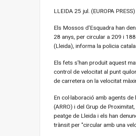
LLEIDA 25 jul. (EUROPA PRESS) 
Els Mossos d'Esquadra han denu
28 anys, per circular a 209 i 18
(Lleida), informa la policia cat
Els fets s'han produït aquest ma
control de velocitat al punt quil
de carretera on la velocitat mà
En col·laboració amb agents de 
(ARRO) i del Grup de Proximitat,
peatge de Lleida i els han denunc
trànsit per "circular amb una vel