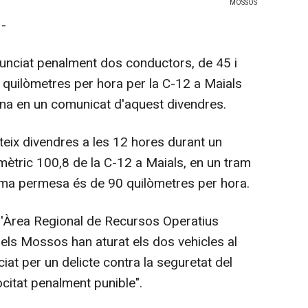
MOSSOS
-
nciat penalment dos conductors, de 45 i
8 quilòmetres per hora per la C-12 a Maials
alana en un comunicat d'aquest divendres.
teix divendres a les 12 hores durant un
omètric 100,8 de la C-12 a Maials, en un tram
xima permesa és de 90 quilòmetres per hora.
l'Àrea Regional de Recursos Operatius
 els Mossos han aturat els dos vehicles al
iat per un delicte contra la seguretat del
ocitat penalment punible".