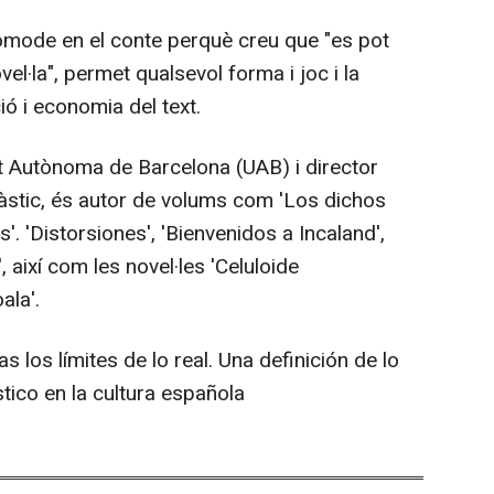
còmode en el conte perquè creu que "es pot
l·la", permet qualsevol forma i joc i la
ó i economia del text.
at Autònoma de Barcelona (UAB) i director
tàstic, és autor de volums com 'Los dichos
'. 'Distorsiones', 'Bienvenidos a Incaland',
, així com les novel·les 'Celuloide
ala'.
 los límites de lo real. Una definición de lo
ástico en la cultura española