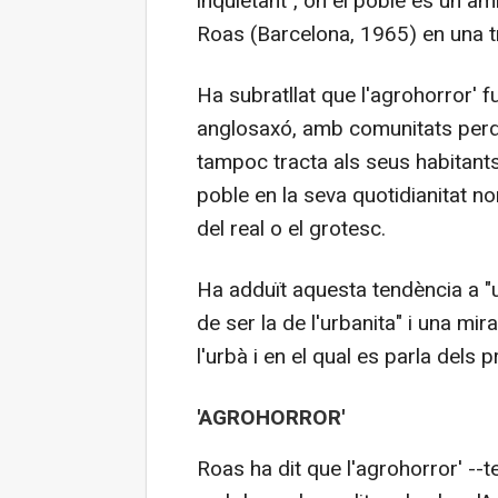
inquietant", on el poble és un àm
Roas (Barcelona, 1965) en una 
Ha subratllat que l'agrohorror' f
anglosaxó, amb comunitats perdud
tampoc tracta als seus habitants
poble en la seva quotidianitat no
del real o el grotesc.
Ha adduït aquesta tendència a "u
de ser la de l'urbanita" i una m
l'urbà i en el qual es parla dels
'AGROHORROR'
Roas ha dit que l'agrohorror' --