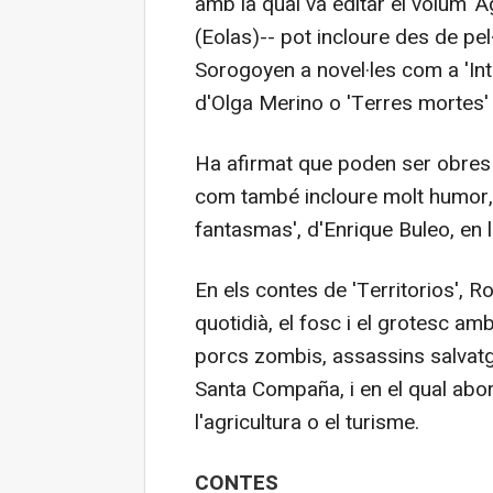
amb la qual va editar el volum 'A
(Eolas)-- pot incloure des de pe
Sorogoyen a novel·les com a 'In
d'Olga Merino o 'Terres mortes'
Ha afirmat que poden ser obres d
com també incloure molt humor, 
fantasmas', d'Enrique Buleo, en l
En els contes de 'Territorios', Ro
quotidià, el fosc i el grotesc 
porcs zombis, assassins salvatg
Santa Compaña, i en el qual abo
l'agricultura o el turisme.
CONTES