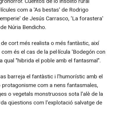
grohorror. Cuentos de lo insólito rural'
l·lícules com a 'As bestas' de Rodrigo
temperie' de Jesús Carrasco, 'La forastera'
 de Núria Bendicho.
e cort més realista o més fantàstic, així
com és el cas de la pel·lícula 'Bodegón con
a qual "hibrida el poble amb el fantasmal".
as barreja el fantàstic i l'humorístic amb el
amb protagonisme com a nens fantasmales,
es o vegetals monstruosos sota l'alè de la
rda qüestions com l'explotació salvatge de