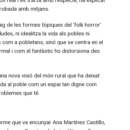
bit real i es tracta amb respecte, ha explicat
trobada amb mitjans.
uig de les formes tòpiques del 'folk horror'
es, ni idealitza la vida als pobles ni
 com a pobletans, sinó que se centra en el
rmal i com el fantàstic ho distorsiona des
na nova visió del món rural que ha deixat
irada al poble com un espai tan digne com
 problemes que té.
terme que va encunyar Ana Martínez Castillo,