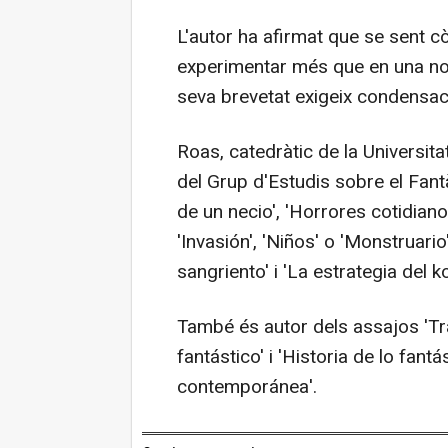
L'autor ha afirmat que se sent 
experimentar més que en una nove
seva brevetat exigeix condensaci
Roas, catedràtic de la Universit
del Grup d'Estudis sobre el Fan
de un necio', 'Horrores cotidianos
'Invasión', 'Niños' o 'Monstruario'
sangriento' i 'La estrategia del ko
També és autor dels assajos 'Tras
fantástico' i 'Historia de lo fant
contemporánea'.