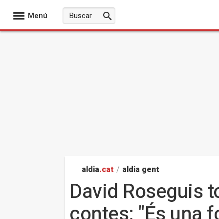
Menú
aldia
.cat
/
aldia gent
David Roseguis tor
contes: "És una f