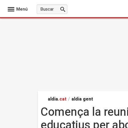
Menú
aldia
.cat
/
aldia gent
Comença la reunió
educatius per abo