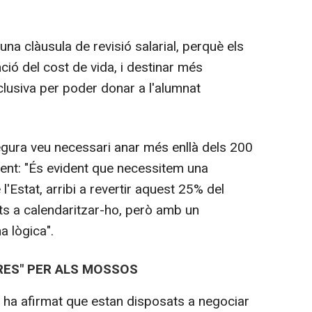
na clàusula de revisió salarial, perquè els
ció del cost de vida, i destinar més
clusiva per poder donar a l'alumnat
egura veu necessari anar més enllà dels 200
ient: "És evident que necessitem una
'Estat, arribi a revertir aquest 25% del
ts a calendaritzar-ho, però amb un
a lògica".
RES" PER ALS MOSSOS
o ha afirmat que estan disposats a negociar