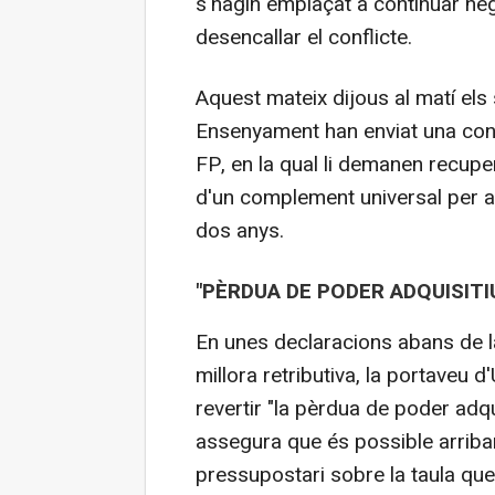
s'hagin emplaçat a continuar neg
desencallar el conflicte.
Aquest mateix dijous al matí els
Ensenyament han enviat una cont
FP, en la qual li demanen recupe
d'un complement universal per a 
dos anys.
"PÈRDUA DE PODER ADQUISITI
En unes declaracions abans de la
millora retributiva, la portaveu d
revertir "la pèrdua de poder adqu
assegura que és possible arribar
pressupostari sobre la taula qu