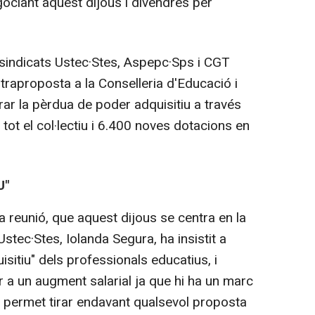
ociant aquest dijous i divendres per
 sindicats Ustec·Stes, Aspepc·Sps i CGT
raproposta a la Conselleria d'Educació i
rar la pèrdua de poder adquisitiu a través
tot el col·lectiu i 6.400 noves dotacions en
U"
 reunió, que aquest dijous se centra en la
'Ustec·Stes, Iolanda Segura, ha insistit a
isitiu" dels professionals educatius, i
 a un augment salarial ja que hi ha un marc
e permet tirar endavant qualsevol proposta