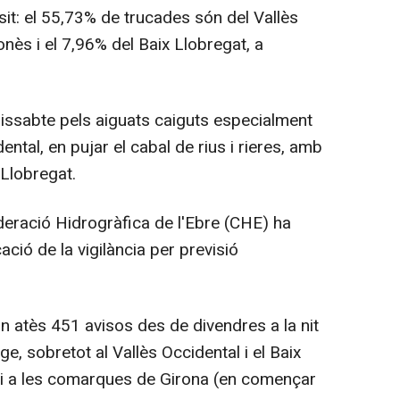
sit: el 55,73% de trucades són del Vallès
nès i el 7,96% del Baix Llobregat, a
issabte pels aiguats caiguts especialment
dental, en pujar el cabal de rius i rieres, amb
 Llobregat.
deració Hidrogràfica de l'Ebre (CHE) ha
cació de la vigilància per previsió
n atès 451 avisos des de divendres a la nit
e, sobretot al Vallès Occidental i el Baix
) i a les comarques de Girona (en començar