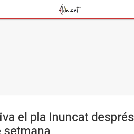
va el pla Inuncat després
e setmana