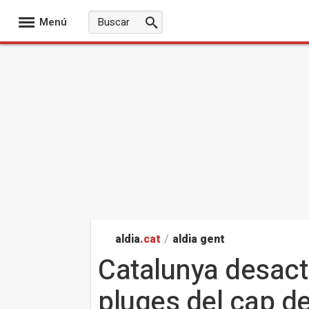
Menú
aldia
.cat
/
aldia gent
Catalunya desacti
pluges del cap d