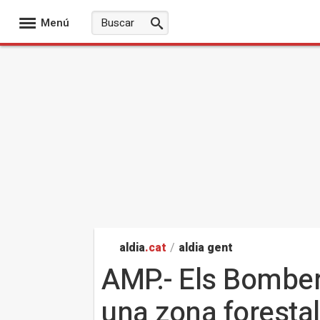
Menú
aldia
.cat
/
aldia gent
AMP.- Els Bombers
una zona forestal