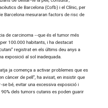
ans de deixar-te la pell, consulta',
èutics de Barcelona (Cofb) i el Clínic, per
 de Barcelona mesuraran factors de risc de
ncia de carcinoma --que és el tumor més
per 100.000 habitants, i ha destacat
utani" registrat en els últims deu anys a
na exposició al sol inadequada.
 platja ja comença a activar problemes que es
 càncer de pell", ha avisat, en insistir que
-se bé, evitar una excessiva exposició i
l 90% dels tumors cutanis es poden guarir