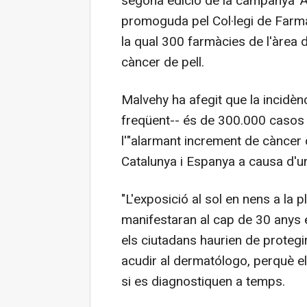
segona edició de la campanya 'Ab
promoguda pel Col·legi de Farmac
la qual 300 farmàcies de l'àrea
càncer de pell.
Malvehy ha afegit que la incidè
freqüent-- és de 300.000 casos 
l'"alarmant increment de càncer c
Catalunya i Espanya a causa d'u
"L'exposició al sol en nens a la
manifestaran al cap de 30 anys en
els ciutadans haurien de protegir
acudir al dermatólogo, perquè e
si es diagnostiquen a temps.