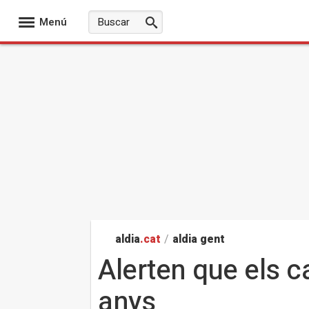
Menú
aldia
.cat
/
aldia gent
Alerten que els c
anys