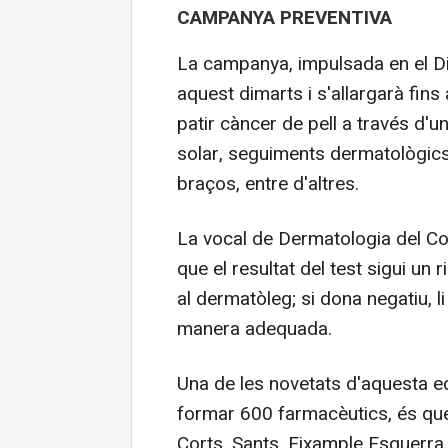
CAMPANYA PREVENTIVA
La campanya, impulsada en el D
aquest dimarts i s'allargarà fins 
patir càncer de pell a través d'u
solar, seguiments dermatològics, 
braços, entre d'altres.
La vocal de Dermatologia del Cof
que el resultat del test sigui un r
al dermatòleg; si dona negatiu, l
manera adequada.
Una de les novetats d'aquesta e
formar 600 farmacèutics, és que 
Corts, Sants, Eixample Esquerra i