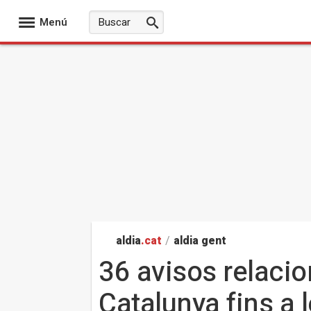
Menú
aldia
.cat
/
aldia gent
36 avisos relaci
Catalunya fins a 