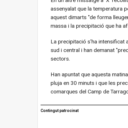
En un altre missatge a 'X' recoll
assenyalat que la temperatura p
aquest dimarts "de forma lleugera
massa i la precipitació que ha afe
La precipitació s'ha intensificat a
sud i central i han demanat "pr
sectors.
Han apuntat que aquesta matinad
pluja en 30 minuts i que les prec
comarques del Camp de Tarrago
Contingut patrocinat