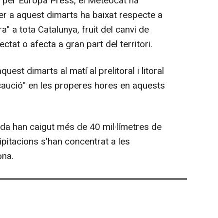
it per Europa Press, el Meteocat ha
er a aquest dimarts ha baixat respecte a
" a tota Catalunya, fruit del canvi de
ctat o afecta a gran part del territori.
quest dimarts al matí al prelitoral i litoral
ecaució" en les properes hores en aquests
a han caigut més de 40 mil·límetres de
ipitacions s'han concentrat a les
na.