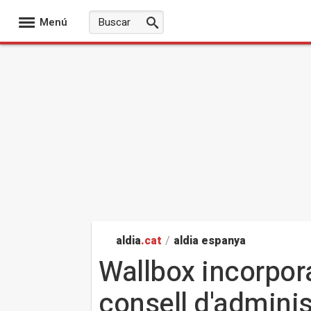
Menú
aldia
.cat
/
aldia espanya
Wallbox incorpor
consell d'adminis