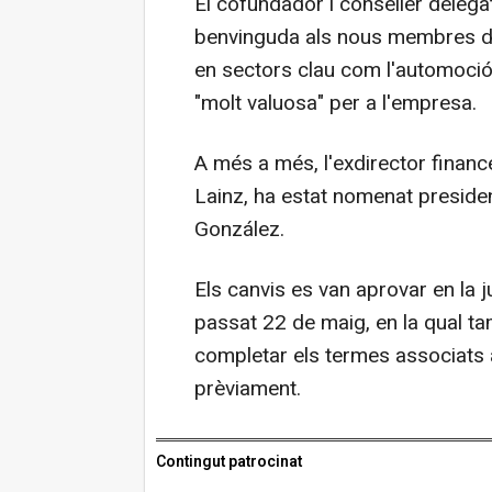
El cofundador i conseller delega
benvinguda als nous membres del 
en sectors clau com l'automoció, 
"molt valuosa" per a l'empresa.
A més a més, l'exdirector financ
Lainz, ha estat nomenat presiden
González.
Els canvis es van aprovar en la j
passat 22 de maig, en la qual t
completar els termes associats 
prèviament.
Contingut patrocinat