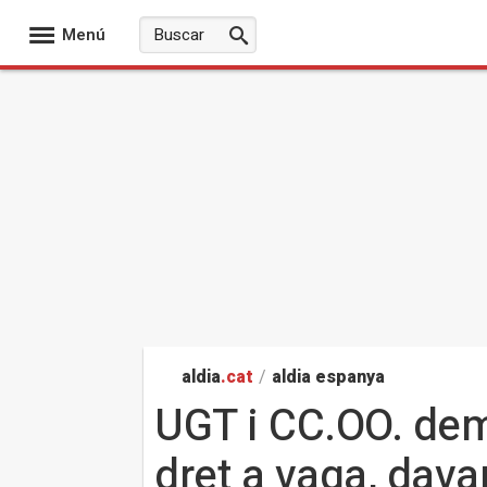
Menú
aldia
.cat
/
aldia espanya
UGT i CC.OO. dem
dret a vaga, dav