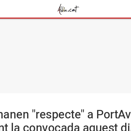
anen "respecte" a PortAv
ant la convocada aquest d