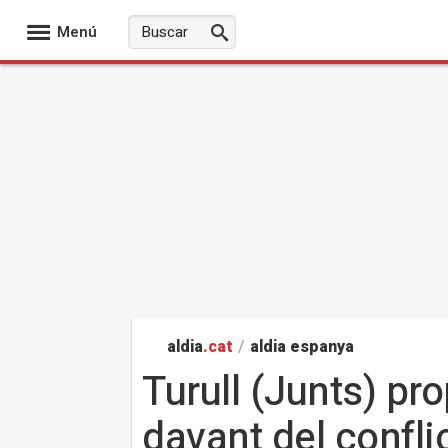
Menú
aldia
.cat
/
aldia espanya
Turull (Junts) pr
davant del confli