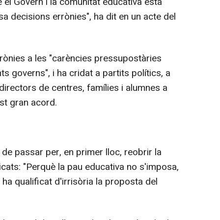
re el Govern i la comunitat educativa està
a decisions errònies", ha dit en un acte del
ònies a les "carències pressupostàries
 governs", i ha cridat a partits polítics, a
 directors de centres, famílies i alumnes a
st gran acord.
 de passar per, en primer lloc, reobrir la
icats: "Perquè la pau educativa no s'imposa,
 ha qualificat d'irrisòria la proposta del