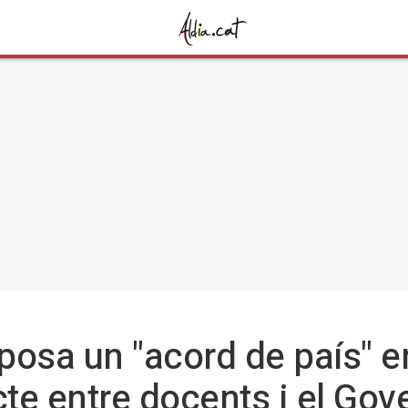
oposa un "acord de país" 
cte entre docents i el Gov