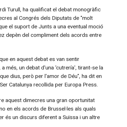
rdi Turull, ha qualificat el debat monogràfic
ecres al Congrés dels Diputats de "molt
t que el suport de Junts a una eventual moció
ez depèn del compliment dels acords entre
 que en aquest debat es van sentir
a més, un debat d'una 'cutrería', tirant-se la
que dius, però per l'amor de Déu", ha dit en
 Ser Catalunya recollida per Europa Press.
re aquest dimecres una gran oportunitat
 no en els acords de Brussel·les als quals
er és un discurs diferent a Suïssa i un altre