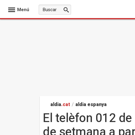
Menú
aldia
.cat
/
aldia espanya
El telèfon 012 de
de setmana a par