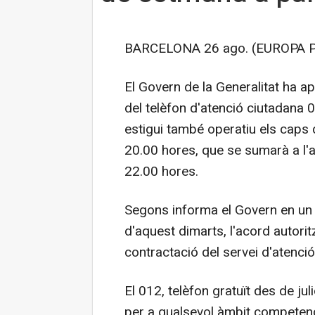
BARCELONA 26 ago. (EUROPA P
El Govern de la Generalitat ha ap
del telèfon d'atenció ciutadana 
estigui també operatiu els caps 
20.00 hores, que se sumarà a l'a
22.00 hores.
Segons informa el Govern en un 
d'aquest dimarts, l'acord autori
contractació del servei d'atenci
El 012, telèfon gratuït des de jul
per a qualsevol àmbit competenc