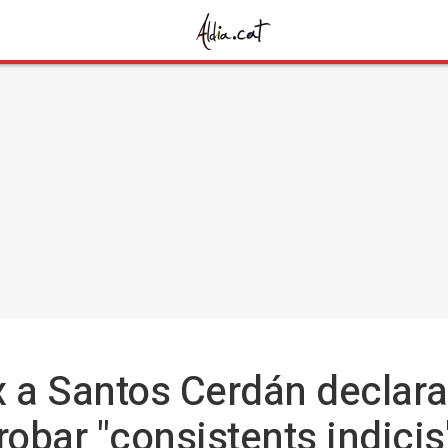
 a Santos Cerdán declarar
robar "consistents indicis