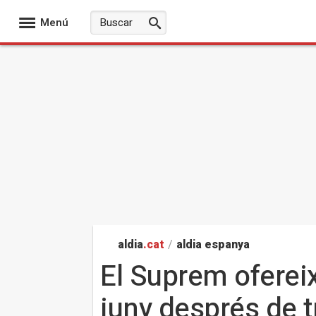
Menú
aldia
.cat
/
aldia espanya
El Suprem ofereix
juny després de t