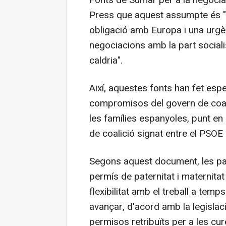
Fonts de Sumar per a la negocia
Press que aquest assumpte és "u
obligació amb Europa i una urgèn
negociacions amb la part social
caldria".
Així, aquestes fonts han fet esp
compromisos del govern de coalic
les famílies espanyoles, punt en 
de coalició signat entre el PSOE
Segons aquest document, les part
permís de paternitat i maternita
flexibilitat amb el treball a tem
avançar, d'acord amb la legislac
permisos retribuïts per a les cu