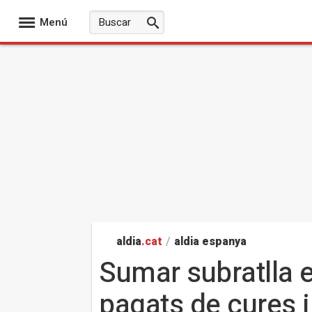
Menú
aldia
.cat
/
aldia espanya
Sumar subratlla 
pagats de cures 