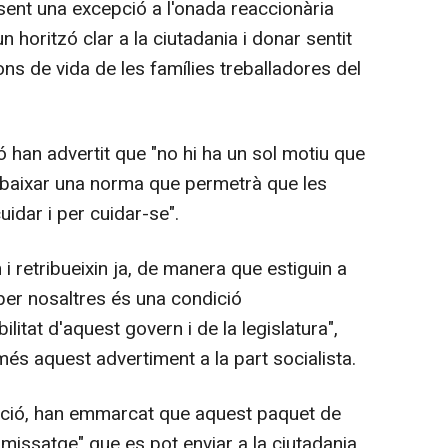
sent una excepció a l'onada reaccionària
 horitzó clar a la ciutadania i donar sentit
ions de vida de les famílies treballadores del
ió han advertit que "no hi ha un sol motiu que
 rebaixar una norma que permetrà que les
idar i per cuidar-se".
i retribueixin ja, de manera que estiguin a
 per nosaltres és una condició
ilitat d'aquest govern i de la legislatura",
més aquest advertiment a la part socialista.
ció, han emmarcat que aquest paquet de
 missatge" que es pot enviar a la ciutadania