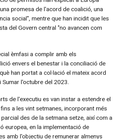
ció de permisos han explicat a Europa
na promesa de l'acord de coalició, una
cia social", mentre que han incidit que les
ista del Govern central "no avancen com
ecial èmfasi a complir amb els
ió envers el benestar i la conciliació de
què han portat a col·lació el mateix acord
 i Sumar l'octubre del 2023.
s de l'executiu es van instar a estendre el
t fins a les vint setmanes, incorporant més
ps parcial des de la setmana setze, així com a
ió europea, en la implementació de
res amb l'objectiu de remunerar almenys