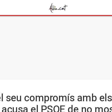
el seu compromís amb el
i acusa el PSOE de no mos