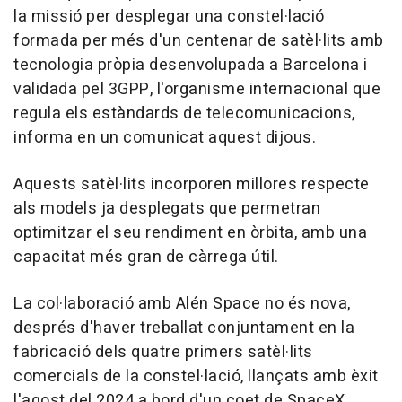
la missió per desplegar una constel·lació
formada per més d'un centenar de satèl·lits amb
tecnologia pròpia desenvolupada a Barcelona i
validada pel 3GPP, l'organisme internacional que
regula els estàndards de telecomunicacions,
informa en un comunicat aquest dijous.
Aquests satèl·lits incorporen millores respecte
als models ja desplegats que permetran
optimitzar el seu rendiment en òrbita, amb una
capacitat més gran de càrrega útil.
La col·laboració amb Alén Space no és nova,
després d'haver treballat conjuntament en la
fabricació dels quatre primers satèl·lits
comercials de la constel·lació, llançats amb èxit
l'agost del 2024 a bord d'un coet de SpaceX.