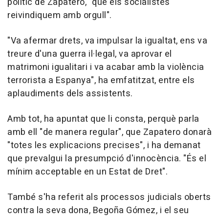
polític de Zapatero, "que els socialistes
reivindiquem amb orgull".
"Va afermar drets, va impulsar la igualtat, ens va
treure d'una guerra il·legal, va aprovar el
matrimoni igualitari i va acabar amb la violència
terrorista a Espanya", ha emfatitzat, entre els
aplaudiments dels assistents.
Amb tot, ha apuntat que li consta, perquè parla
amb ell "de manera regular", que Zapatero donarà
"totes les explicacions precises", i ha demanat
que prevalgui la presumpció d'innocència. "És el
mínim acceptable en un Estat de Dret".
També s'ha referit als processos judicials oberts
contra la seva dona, Begoña Gómez, i el seu