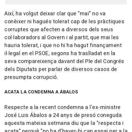
Així, ha volgut deixar clar que "mai" no va
conèixer ni hagués tolerat cap de les pràctiques
corruptes que afecten a diversos dels seus
col·laboradors al Govern i al partit, que mai les
hauria tolerat, i que no hi ha hagut finançament
il·legal en el PSOE, segons ha traslladat en la
seva compareixença davant del Ple del Congrés
dels Diputats per parlar de diversos casos de
presumpta corrupció.
ACATA LA CONDEMNA A ÁBALOS
Respecte a la recent condemna a l'ex-ministre
José Luis Ábalos a 24 anys de presó coneguda
aquesta mateixa setmana diu que la "respecta i
acata" perquè "no ha d'haver-hi cap espai per a la