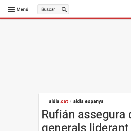
Menú
aldia
.cat
/
aldia espanya
Rufián assegura q
generals liderant