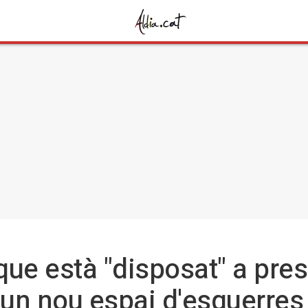
ue està "disposat" a pres
 un nou espai d'esquerres