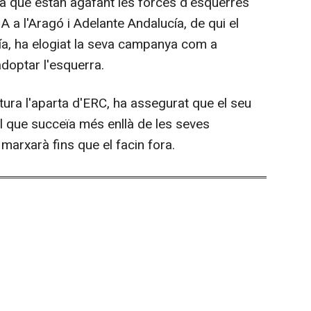
da que estan agafant les forces d'esquerres
HA a l'Aragó i Adelante Andalucía, de qui el
ía, ha elogiat la seva campanya com a
doptar l'esquerra.
tura l'aparta d'ERC, ha assegurat que el seu
el que succeïa més enllà de les seves
 marxarà fins que el facin fora.