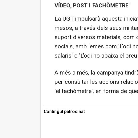
VÍDEO, POST I 'FACHÒMETRE'
La UGT impulsarà aquesta iniciat
mesos, a través dels seus militants
suport diversos materials, com ca
socials, amb lemes com 'L'odi no m
salaris' o 'L'odi no abaixa el preu
A més a més, la campanya tindrà
per consultar les accions relacion
'el fachòmetre', en forma de qüe
Contingut patrocinat