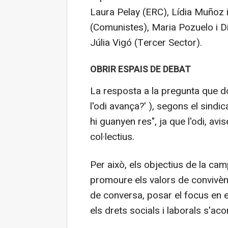
Laura Pelay (ERC), Lídia Muñoz
(Comunistes), Maria Pozuelo i D
Júlia Vigó (Tercer Sector).
OBRIR ESPAIS DE DEBAT
La resposta a la pregunta que d
l'odi avança?' ), segons el sindi
hi guanyen res", ja que l'odi, avis
col·lectius.
Per això, els objectius de la c
promoure els valors de convivència
de conversa, posar el focus en e
els drets socials i laborals s'ac