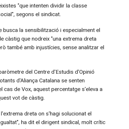
xistes "que intenten dividir la classe
social", segons el sindicat.
 busca la sensibilització i especialment el
 de càstig que nodreix "una extrema dreta
rò també amb injustícies, sense analitzar el
 baròmetre del Centre d'Estudis d'Opinió
votants d'Aliança Catalana se senten
el cas de Vox, aquest percentatge s'eleva a
uest vot de càstig.
l'extrema dreta on s'hagi solucionat el
altat", ha dit el dirigent sindical, molt crític