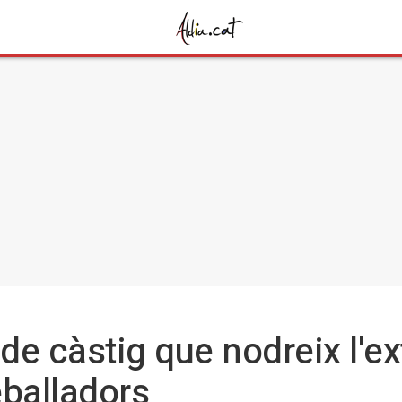
 de càstig que nodreix l'e
eballadors