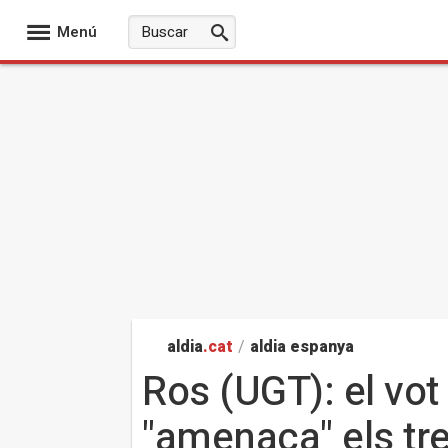
Menú
aldia
.cat
/
aldia espanya
Ros (UGT): el vot
"amenaça" els tr