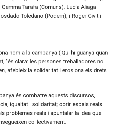
 i Gemma Tarafa (Comuns), Lucía Aliaga
iosdado Toledano (Podem), i Roger Civit i
ona nom a la campanya ('Qui hi guanya quan
cat, "és clara: les persones treballadores no
en, afebleix la solidaritat i erosiona els drets
ampanya és combatre aquests discursos,
, igualtat i solidaritat; obrir espais reals
ls problemes reals i apuntalar la idea que
onsegueixen col·lectivament.