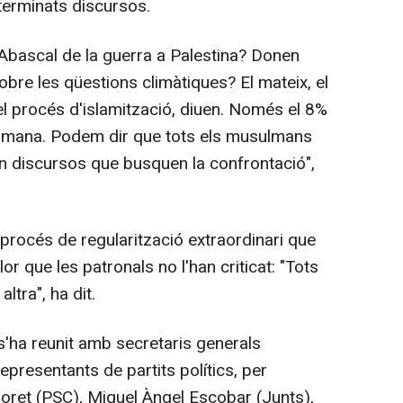
terminats discursos.
 Abascal de la guerra a Palestina? Donen
obre les qüestions climàtiques? El mateix, el
 procés d'islamització, diuen. Només el 8%
ulmana. Podem dir que tots els musulmans
ón discursos que busquen la confrontació",
el procés de regularització extraordinari que
or que les patronals no l'han criticat: "Tots
tra", ha dit.
s'ha reunit amb secretaris generals
representants de partits polítics, per
a Moret (PSC), Miquel Àngel Escobar (Junts),