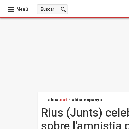
Menú
aldia
.cat
/
aldia espanya
Rius (Junts) celeb
sobre l'amnistia