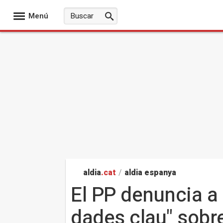
Menú
aldia
.cat
/
aldia espanya
El PP denuncia a 
dades clau" sobr