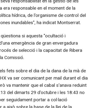
eva responsabilitat en la gestió de les
la era responsable en el moment de la
lítica hídrica, de l'organisme de control del
zones inundables", ha indicat Montserrat.
 qüestiona si aquesta "ocultació i
 d'una emergència de gran envergadura
rocés de selecció i la capacitat de Ribera
 la Comissió.
dels fets sobre el dia de la dana de la mà de
CHX va ser comunicant per mail durant el dia
erò va mantenir que el cabal s'anava reduint
:13 del dimarts 29 d'octubre i les 18:43 no
per seguidament portar a col·lació
 a això sobre la base de la llei de la