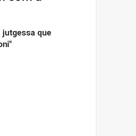
a jutgessa que
oni"