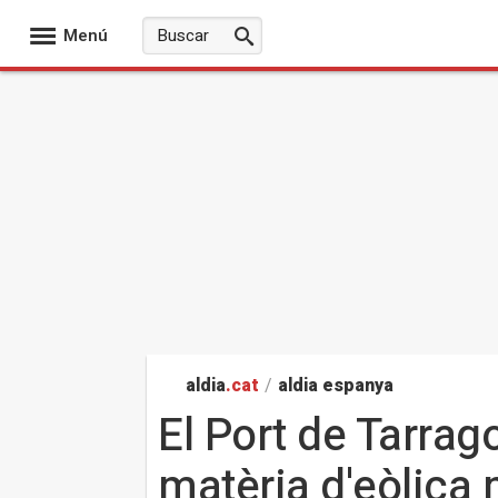
Menú
aldia
.cat
/
aldia espanya
El Port de Tarra
matèria d'eòlica