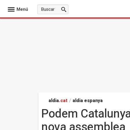
Menú
aldia
.cat
/
aldia espanya
Podem Catalunya 
nova assemblea