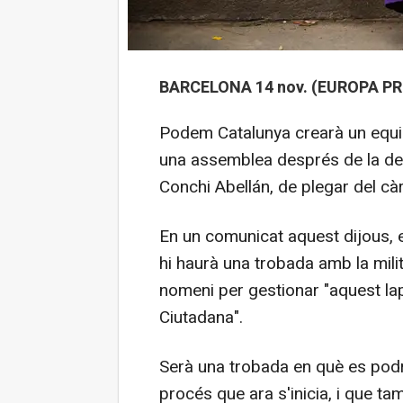
BARCELONA 14 nov. (EUROPA PR
Podem Catalunya crearà un equip
una assemblea després de la dec
Conchi Abellán, de plegar del cà
En un comunicat aquest dijous, 
hi haurà una trobada amb la mili
nomeni per gestionar "aquest l
Ciutadana".
Serà una trobada en què es podrà
procés que ara s'inicia, i que ta