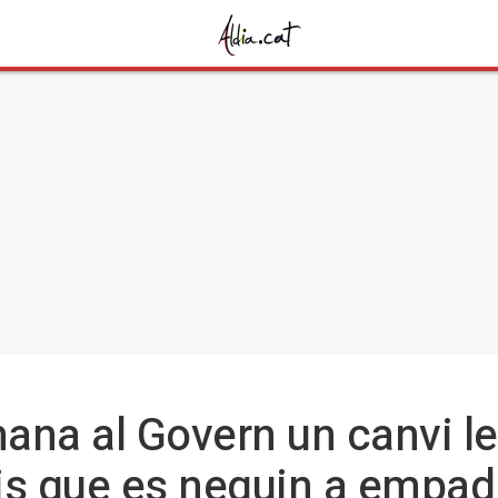
ana al Govern un canvi le
is que es neguin a empad