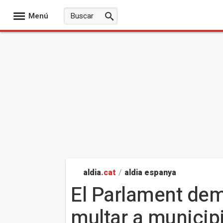
Menú
aldia
.cat
/
aldia espanya
El Parlament dem
multar a municip