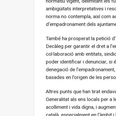
normatiu vigent, delimitant les f
ambigüitats interpretatives i res
norma no contempla, així com ac
d'empadronament dels ajuntame
També ha prosperat la petició d'
Decàleg per garantir el dret a l
col·laboració amb entitats, sindi
poder identificar i denunciar, si
denegació de l'empadronament, s
basades en l'origen de les perso
Altres punts que han tirat endav
Generalitat als ens locals per a l
acolliment i vida digna, i augmen
català, especialment en l'àmbit i 