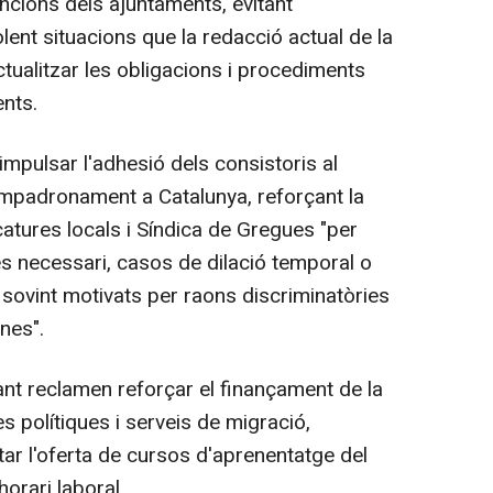
uncions dels ajuntaments, evitant
olent situacions que la redacció actual de la
tualitzar les obligacions i procediments
nts.
impulsar l'adhesió dels consistoris al
'empadronament a Catalunya, reforçant la
catures locals i Síndica de Gregues "per
 és necessari, casos de dilació temporal o
ovint motivats per raons discriminatòries
nes".
ant reclamen reforçar el finançament de la
es polítiques i serveis de migració,
tar l'oferta de cursos d'aprenentatge del
horari laboral.