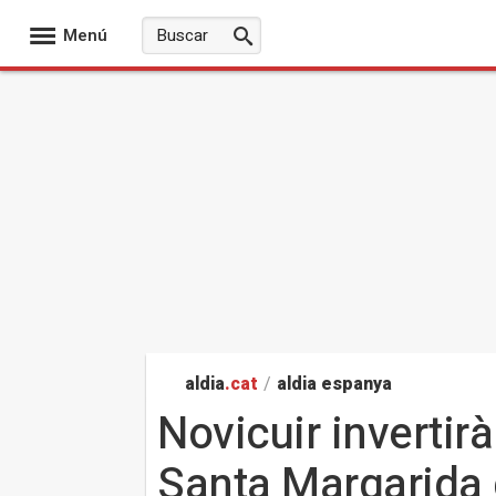
Menú
aldia
.cat
/
aldia espanya
Novicuir invertir
Santa Margarida 