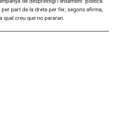
mpanya de desprestigi i linxament" política
s per part de la dreta per fer, segons afirma,
 la qual creu que no pararan.