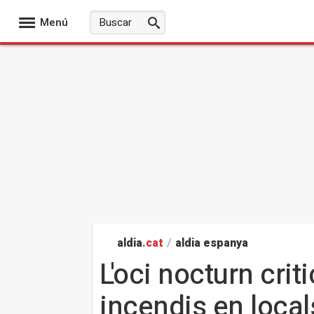
Menú
aldia
.cat
/
aldia espanya
L'oci nocturn crit
incendis en loca