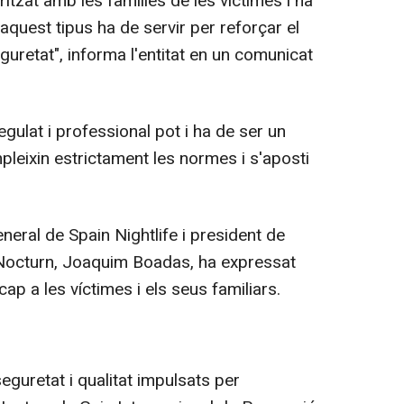
itzat amb les famílies de les víctimes i ha
aquest tipus ha de servir per reforçar el
retat", informa l'entitat en un comunicat
regulat i professional pot i ha de ser un
leixin estrictament les normes i s'aposti
general de Spain Nightlife i president de
i Nocturn, Joaquim Boadas, ha expressat
cap a les víctimes i els seus familiars.
seguretat i qualitat impulsats per