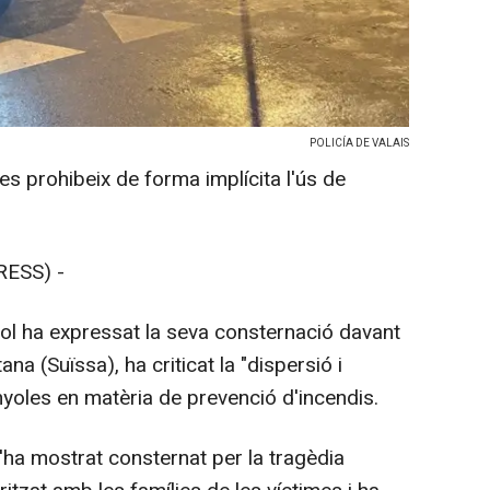
POLICÍA DE VALAIS
s prohibeix de forma implícita l'ús de
RESS) -
yol ha expressat la seva consternació davant
na (Suïssa), ha criticat la "dispersió i
yoles en matèria de prevenció d'incendis.
s'ha mostrat consternat per la tragèdia