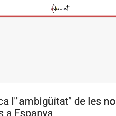
ica l'"ambigüitat" de les 
ls a Espanya