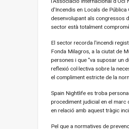
l'Associació Internacional d'Oci 
d'Incendis en Locals de Pública 
desenvolupant als congressos d
sector està totalment compromès
El sector recorda l'incendi regis
Fonda Milagros, a la ciutat de M
persones i que "va suposar un dur
reflexió col·lectiva sobre la nece
el compliment estricte de la nor
Spain Nightlife es troba person
procediment judicial en el marc 
en relació amb aquest tràgic inci
Pel que a normatives de prevenci