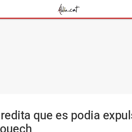
acredita que es podia expu
iouech