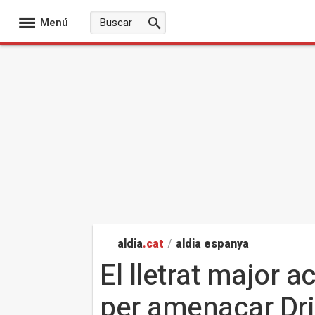
Menú
aldia
.cat
/
aldia espanya
El lletrat major 
per amenaçar Dr