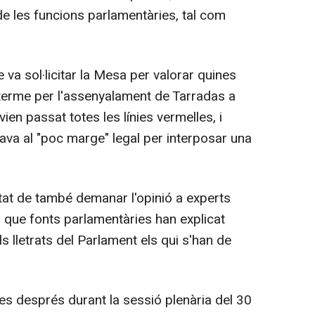
 de les funcions parlamentàries, tal com
e va sol·licitar la Mesa per valorar quines
 terme per l'assenyalament de Tarradas a
en passat totes les línies vermelles, i
tava al "poc marge" legal per interposar una
itat de també demanar l'opinió a experts
 i que fonts parlamentàries han explicat
s lletrats del Parlament els qui s'han de
es després durant la sessió plenària del 30