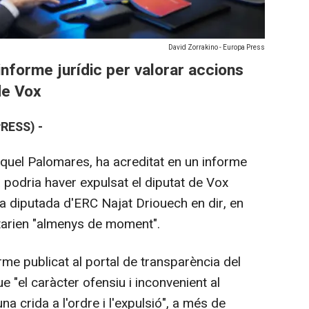
David Zorrakino - Europa Press
 informe jurídic per valorar accions
de Vox
RESS) -
Miquel Palomares, ha acreditat en un informe
 podria haver expulsat el diputat de Vox
a diputada d'ERC Najat Driouech en dir, en
rtarien "almenys de moment".
forme publicat al portal de transparència del
ue "el caràcter ofensiu i inconvenient al
 crida a l'ordre i l'expulsió", a més de