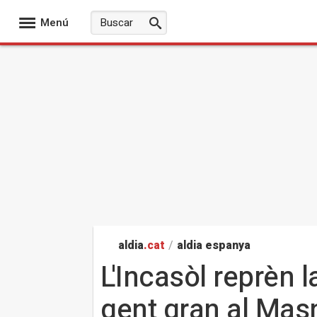
Menú
aldia
.cat
/
aldia espanya
L'Incasòl reprèn 
gent gran al Mas