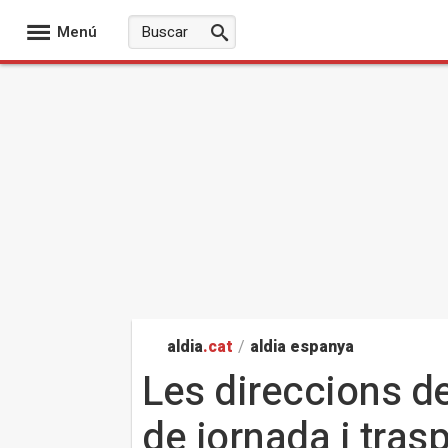
Menú
aldia
.cat
/
aldia espanya
Les direccions d
de jornada i tra