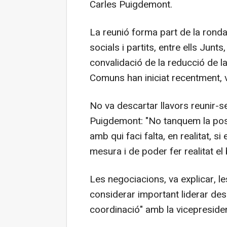
Carles Puigdemont.
La reunió forma part de la ron
socials i partits, entre ells Junt
convalidació de la reducció de l
Comuns han iniciat recentment, v
No va descartar llavors reunir-s
Puigdemont: "No tanquem la poss
amb qui faci falta, en realitat, s
mesura i de poder fer realitat el
Les negociacions, va explicar, les
considerar important liderar des
coordinació" amb la vicepreside