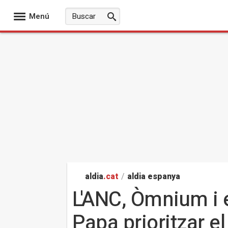
Menú
aldia
.cat
/
aldia espanya
L'ANC, Òmnium i 
Papa prioritzar el