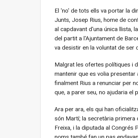
El 'no' de tots ells va portar la 
Junts, Josep Rius, home de conf
al capdavant d'una única llista, l
del partit a l'Ajuntament de Barce
va desistir en la voluntat de ser 
Malgrat les ofertes polítiques i 
mantenir que es volia presentar a
finalment Rius a renunciar per no
que, a parer seu, no ajudaria el pa
Ara per ara, els qui han oficiali
són Martí; la secretària primera 
Freixa, i la diputada al Congrés P
noms també fan un pas endavant