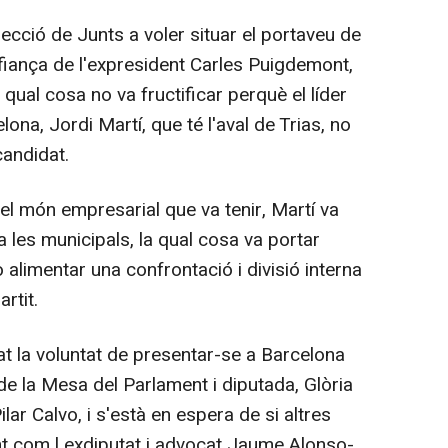
direcció de Junts a voler situar el portaveu de
iança de l'expresident Carles Puigdemont,
a qual cosa no va fructificar perquè el líder
lona, Jordi Martí, que té l'aval de Trias, no
candidat.
del món empresarial que va tenir, Martí va
 les municipals, la qual cosa va portar
 alimentar una confrontació i divisió interna
rtit.
tzat la voluntat de presentar-se a Barcelona
de la Mesa del Parlament i diputada, Glòria
ilar Calvo, i s'està en espera de si altres
 com l exdiputat i advocat Jaume Alonso-